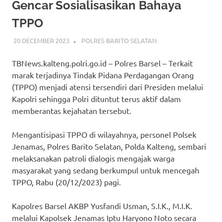
Gencar Sosialisasikan Bahaya
TPPO
20 DECEMBER 2023
ADMIN_POLRESBARSEL
POLRES BARITO SELATAN
TBNews.kalteng.polri.go.id – Polres Barsel – Terkait
marak terjadinya Tindak Pidana Perdagangan Orang
(TPPO) menjadi atensi tersendiri dari Presiden melalui
Kapolri sehingga Polri dituntut terus aktif dalam
memberantas kejahatan tersebut.
Mengantisipasi TPPO di wilayahnya, personel Polsek
Jenamas, Polres Barito Selatan, Polda Kalteng, sembari
melaksanakan patroli dialogis mengajak warga
masyarakat yang sedang berkumpul untuk mencegah
TPPO, Rabu (20/12/2023) pagi.
Kapolres Barsel AKBP Yusfandi Usman, S.I.K., M.I.K.
melalui Kapolsek Jenamas Iptu Haryono Noto secara