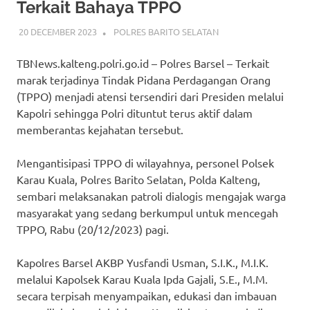
Terkait Bahaya TPPO
20 DECEMBER 2023
ADMIN_POLRESBARSEL
POLRES BARITO SELATAN
TBNews.kalteng.polri.go.id – Polres Barsel – Terkait
marak terjadinya Tindak Pidana Perdagangan Orang
(TPPO) menjadi atensi tersendiri dari Presiden melalui
Kapolri sehingga Polri dituntut terus aktif dalam
memberantas kejahatan tersebut.
Mengantisipasi TPPO di wilayahnya, personel Polsek
Karau Kuala, Polres Barito Selatan, Polda Kalteng,
sembari melaksanakan patroli dialogis mengajak warga
masyarakat yang sedang berkumpul untuk mencegah
TPPO, Rabu (20/12/2023) pagi.
Kapolres Barsel AKBP Yusfandi Usman, S.I.K., M.I.K.
melalui Kapolsek Karau Kuala Ipda Gajali, S.E., M.M.
secara terpisah menyampaikan, edukasi dan imbauan