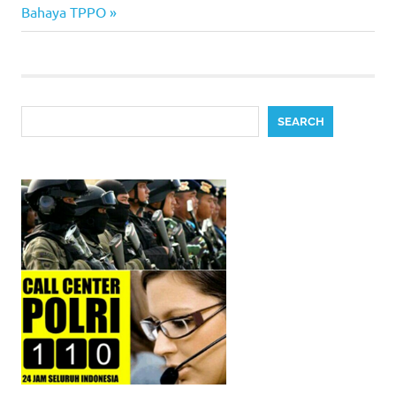
Post:
Bahaya TPPO
Search
SEARCH