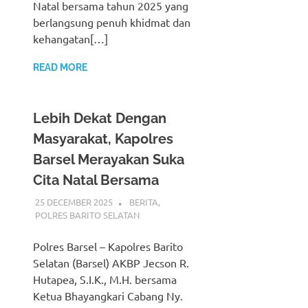
Natal bersama tahun 2025 yang
berlangsung penuh khidmat dan
kehangatan[…]
READ MORE
Lebih Dekat Dengan
Masyarakat, Kapolres
Barsel Merayakan Suka
Cita Natal Bersama
25 DECEMBER 2025
ADMIN_POLRESBARSEL
BERITA
,
POLRES BARITO SELATAN
Polres Barsel – Kapolres Barito
Selatan (Barsel) AKBP Jecson R.
Hutapea, S.I.K., M.H. bersama
Ketua Bhayangkari Cabang Ny.