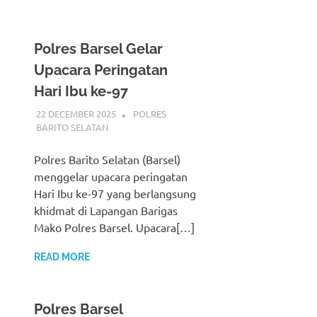
Polres Barsel Gelar
Upacara Peringatan
Hari Ibu ke-97
22 DECEMBER 2025
ADMIN_POLRESBARSEL
POLRES
BARITO SELATAN
Polres Barito Selatan (Barsel)
menggelar upacara peringatan
Hari Ibu ke-97 yang berlangsung
khidmat di Lapangan Barigas
Mako Polres Barsel. Upacara[…]
READ MORE
Polres Barsel