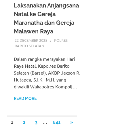
Laksanakan Anjangsana
Natal ke Gereja
Maranatha dan Gereja
Malawen Raya
22 DECEMBER 2025
ADMIN_POLRESBARSEL
POLRES
BARITO SELATAN
Dalam rangka merayakan Hari
Raya Natal, Kapolres Barito
Selatan (Barsel), AKBP Jecson R.
Hutapea, S.I.K., M.H. yang
diwakili Wakapolres Kompol[…]
READ MORE
Posts
…
NEXT
1
2
3
641
»
POSTS