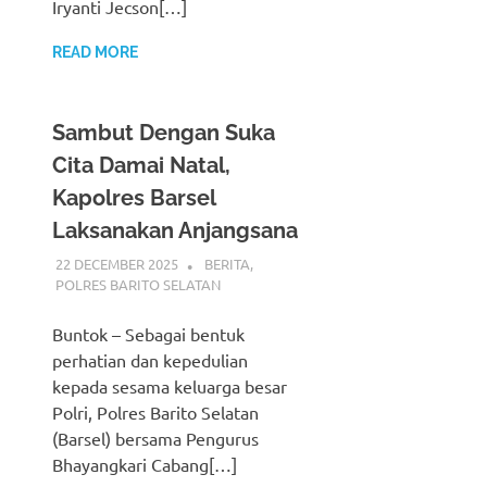
Iryanti Jecson[…]
READ MORE
Sambut Dengan Suka
Cita Damai Natal,
Kapolres Barsel
Laksanakan Anjangsana
22 DECEMBER 2025
ADMIN_POLRESBARSEL
BERITA
,
POLRES BARITO SELATAN
Buntok – Sebagai bentuk
perhatian dan kepedulian
kepada sesama keluarga besar
Polri, Polres Barito Selatan
(Barsel) bersama Pengurus
Bhayangkari Cabang[…]