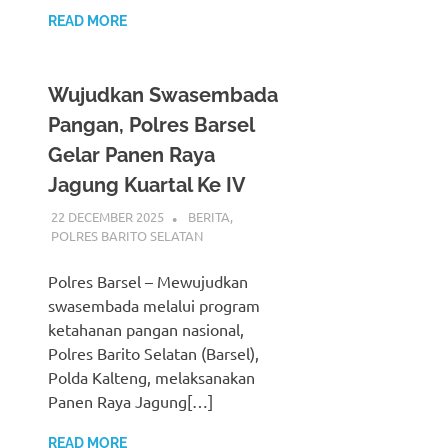
READ MORE
Wujudkan Swasembada
Pangan, Polres Barsel
Gelar Panen Raya
Jagung Kuartal Ke IV
22 DECEMBER 2025
ADMIN_POLRESBARSEL
BERITA
,
POLRES BARITO SELATAN
Polres Barsel – Mewujudkan
swasembada melalui program
ketahanan pangan nasional,
Polres Barito Selatan (Barsel),
Polda Kalteng, melaksanakan
Panen Raya Jagung[…]
READ MORE