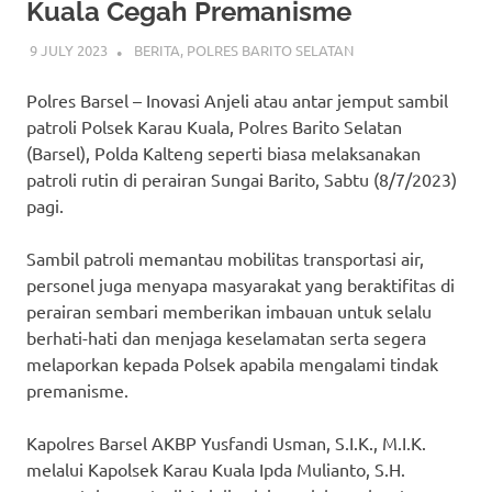
Kuala Cegah Premanisme
9 JULY 2023
ADMIN_POLRESBARSEL
BERITA
,
POLRES BARITO SELATAN
Polres Barsel – Inovasi Anjeli atau antar jemput sambil
patroli Polsek Karau Kuala, Polres Barito Selatan
(Barsel), Polda Kalteng seperti biasa melaksanakan
patroli rutin di perairan Sungai Barito, Sabtu (8/7/2023)
pagi.
Sambil patroli memantau mobilitas transportasi air,
personel juga menyapa masyarakat yang beraktifitas di
perairan sembari memberikan imbauan untuk selalu
berhati-hati dan menjaga keselamatan serta segera
melaporkan kepada Polsek apabila mengalami tindak
premanisme.
Kapolres Barsel AKBP Yusfandi Usman, S.I.K., M.I.K.
melalui Kapolsek Karau Kuala Ipda Mulianto, S.H.