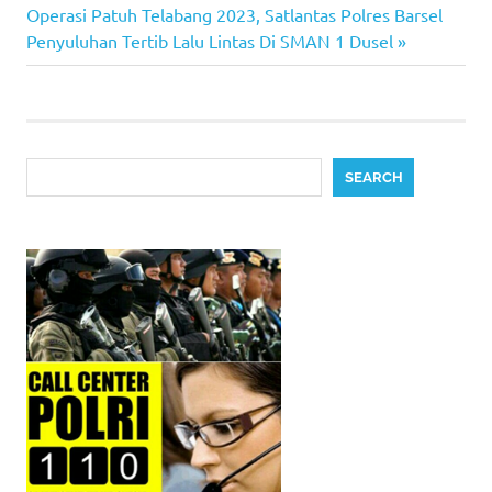
navigation
Next
Operasi Patuh Telabang 2023, Satlantas Polres Barsel
Post:
Penyuluhan Tertib Lalu Lintas Di SMAN 1 Dusel
Search
SEARCH