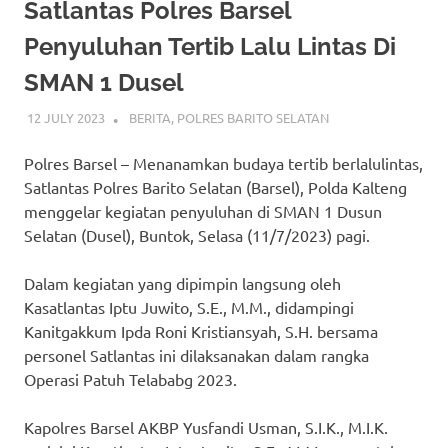
Satlantas Polres Barsel
Penyuluhan Tertib Lalu Lintas Di
SMAN 1 Dusel
12 JULY 2023
ADMIN_POLRESBARSEL
BERITA
,
POLRES BARITO SELATAN
Polres Barsel – Menanamkan budaya tertib berlalulintas,
Satlantas Polres Barito Selatan (Barsel), Polda Kalteng
menggelar kegiatan penyuluhan di SMAN 1 Dusun
Selatan (Dusel), Buntok, Selasa (11/7/2023) pagi.
Dalam kegiatan yang dipimpin langsung oleh
Kasatlantas Iptu Juwito, S.E., M.M., didampingi
Kanitgakkum Ipda Roni Kristiansyah, S.H. bersama
personel Satlantas ini dilaksanakan dalam rangka
Operasi Patuh Telababg 2023.
Kapolres Barsel AKBP Yusfandi Usman, S.I.K., M.I.K.