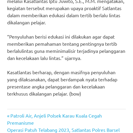
melalui Kasatlantas Iptu Juwito, S.E., M.M. mengatakan,
kegiatan tersebut merupakan upaya proaktif Satlantas
dalam memberikan edukasi dalam tertib berlalu lintas
dikalangan pelajar.
“Penyuluhan berisi edukasi ini dilakukan agar dapat
memberikan pemahaman tentang pentingnya tertib
berlalulintas guna meminimalisir terjadinya pelanggaran
dan kecelakaan lalu lintas.” ujarnya.
Kasatlantas berharap, dengan masifnya penyuluhan
yang dilaksanakan, dapat berdampak nyata terhadap
presentase angka pelanggaran dan kecelakaan
terkhusus dikalangan pelajar. (bow)
Previous
Post
Patroli Air, Anjeli Polsek Karau Kuala Cegah
Post:
Premanisme
navigation
Next
Operasi Patuh Telabang 2023, Satlantas Polres Barsel