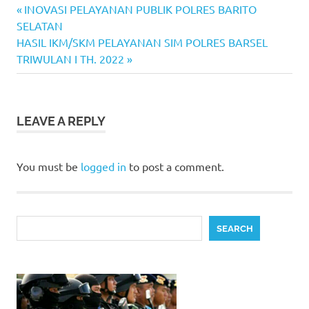
Previous
Post
INOVASI PELAYANAN PUBLIK POLRES BARITO
Post:
SELATAN
navigation
Next
HASIL IKM/SKM PELAYANAN SIM POLRES BARSEL
Post:
TRIWULAN I TH. 2022
LEAVE A REPLY
You must be
logged in
to post a comment.
Search
SEARCH