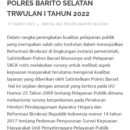
POLRES BARITO SELATAN
TRWULAN I TAHUN 2022
31 MARCH 2022
ADMIN_POLRESBARSEL
BERITA
,
IKM
,
POLRES BARITO SELATAN
Dalam rangka peningkatan kualitas pelayanan publik
yang merupakan salah satu tuntutan dalam mewujudkan
Reformasi Birokrasi di lingkungan instansi pemerintah,
Satintelkam Polres Barsel khususnya unit Pelayanan
SKCK rutin melakukan survey untuk melihat aspek
kepuasan masyarakat terutama mengenai kualitas
layanan yang diberikan oleh Satintelkam Polres Barsel.
Hal ini sejalan dengan amanat yang tertera pada UU
Nomor 25 Tahun 2009 tentang Pelayanan Publik dimana
mekanisme survey berpedoman pada Peraturan
Menteri Pendayagunaan Aparatur Negara dan
Reformasi Birokrasi Republik Indonesia nomor 14 tahun
2017 tentang Pedoman Penyusunan Survei Kepuasan
Masyarakat Unit Penyelenggara Pelayanan Publik.