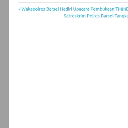
Previous
Post
Wakapolres Barsel Hadiri Upacara Pembukaan TMMD
Post:
Next
Satreskrim Polres Barsel Tang
navigation
Post: