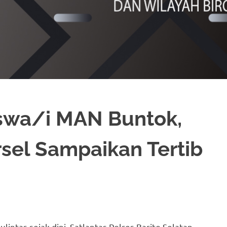
iswa/i MAN Buntok,
rsel Sampaikan Tertib
intas sejak dini, Satlantas Polres Barito Selatan