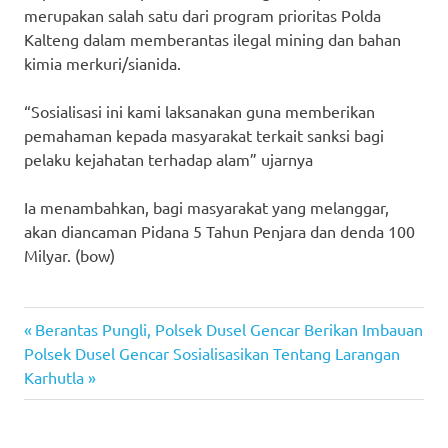
merupakan salah satu dari program prioritas Polda
Kalteng dalam memberantas ilegal mining dan bahan
kimia merkuri/sianida.
“Sosialisasi ini kami laksanakan guna memberikan
pemahaman kepada masyarakat terkait sanksi bagi
pelaku kejahatan terhadap alam” ujarnya
Ia menambahkan, bagi masyarakat yang melanggar,
akan diancaman Pidana 5 Tahun Penjara dan denda 100
Milyar. (bow)
Previous
Post
Berantas Pungli, Polsek Dusel Gencar Berikan Imbauan
Next
Post:
Polsek Dusel Gencar Sosialisasikan Tentang Larangan
navigation
Post:
Karhutla