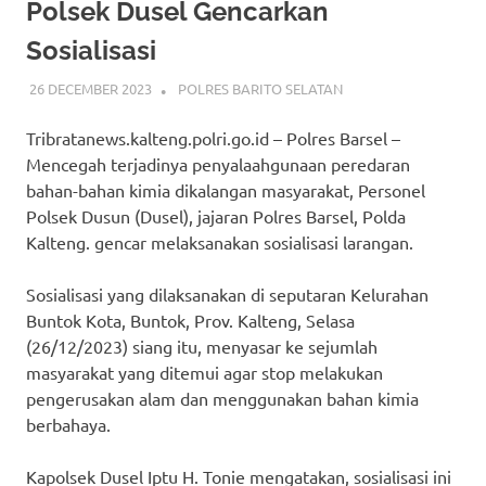
Polsek Dusel Gencarkan
Sosialisasi
26 DECEMBER 2023
ADMIN_POLRESBARSEL
POLRES BARITO SELATAN
Tribratanews.kalteng.polri.go.id – Polres Barsel –
Mencegah terjadinya penyalaahgunaan peredaran
bahan-bahan kimia dikalangan masyarakat, Personel
Polsek Dusun (Dusel), jajaran Polres Barsel, Polda
Kalteng. gencar melaksanakan sosialisasi larangan.
Sosialisasi yang dilaksanakan di seputaran Kelurahan
Buntok Kota, Buntok, Prov. Kalteng, Selasa
(26/12/2023) siang itu, menyasar ke sejumlah
masyarakat yang ditemui agar stop melakukan
pengerusakan alam dan menggunakan bahan kimia
berbahaya.
Kapolsek Dusel Iptu H. Tonie mengatakan, sosialisasi ini