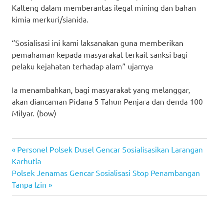
Kalteng dalam memberantas ilegal mining dan bahan
kimia merkuri/sianida.
“Sosialisasi ini kami laksanakan guna memberikan
pemahaman kepada masyarakat terkait sanksi bagi
pelaku kejahatan terhadap alam” ujarnya
Ia menambahkan, bagi masyarakat yang melanggar,
akan diancaman Pidana 5 Tahun Penjara dan denda 100
Milyar. (bow)
Previous
Post
Personel Polsek Dusel Gencar Sosialisasikan Larangan
Post:
Karhutla
navigation
Next
Polsek Jenamas Gencar Sosialisasi Stop Penambangan
Post:
Tanpa Izin