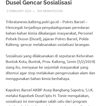
Dusel Gencar Sosialisasi
5 FEBRUARY 2024
ADMIN_POLRESBARSEL
TAK BERKATEGORI
Tribratanews.kalteng.polri.go.id – Polres Barsel –
Mencegah terjadinya penyalaahgunaan peredaran
bahan-bahan kimia dikalangan masyarakat, Personel
Polsek Dusun (Dusel), jajaran Polres Barsel, Polda
Kalteng. gencar melaksanakan sosialisasi larangan.
Sosialisasi yang dilaksanakan di seputaran Kelurahan
Buntok Kota, Buntok, Prov. Kalteng, Senin (5/2/2024)
siang itu, menyasar ke sejumlah masyarakat yang
ditemui agar stop melakukan pengerusakan alam dan
menggunakan bahan kimia berbahaya.
Kapolres Barsel AKBP Asep Bangbang Saputra, S.I.K.
melalui Kapolsek Dusel Iptu H. Tonie mengatakan,
sosialisasi ini merupakan salah satu dari program