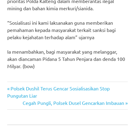
prioritas Polda Kalteng dalam memberantas ilegal
mining dan bahan kimia merkuri/sianida.
“Sosialisasi ini kami laksanakan guna memberikan
pemahaman kepada masyarakat terkait sanksi bagi
pelaku kejahatan terhadap alam” ujarnya
Ia menambahkan, bagi masyarakat yang melanggar,
akan diancaman Pidana 5 Tahun Penjara dan denda 100
Milyar. (bow)
Previous
Post
Polsek Dushil Terus Gencar Sosialisasikan Stop
Post:
Pungutan Liar
navigation
Next
Cegah Pungli, Polsek Dusel Gencarkan Imbauan
Post: