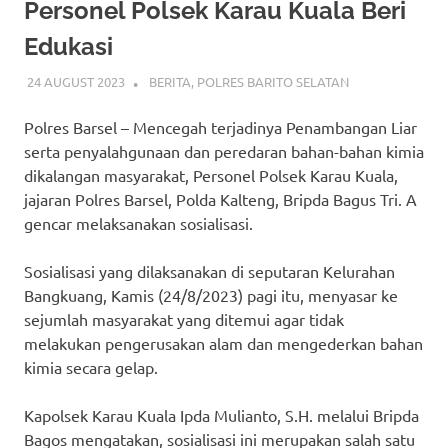
Personel Polsek Karau Kuala Beri
Edukasi
24 AUGUST 2023
ADMIN_POLRESBARSEL
BERITA
,
POLRES BARITO SELATAN
Polres Barsel – Mencegah terjadinya Penambangan Liar
serta penyalahgunaan dan peredaran bahan-bahan kimia
dikalangan masyarakat, Personel Polsek Karau Kuala,
jajaran Polres Barsel, Polda Kalteng, Bripda Bagus Tri. A
gencar melaksanakan sosialisasi.
Sosialisasi yang dilaksanakan di seputaran Kelurahan
Bangkuang, Kamis (24/8/2023) pagi itu, menyasar ke
sejumlah masyarakat yang ditemui agar tidak
melakukan pengerusakan alam dan mengederkan bahan
kimia secara gelap.
Kapolsek Karau Kuala Ipda Mulianto, S.H. melalui Bripda
Bagos mengatakan, sosialisasi ini merupakan salah satu