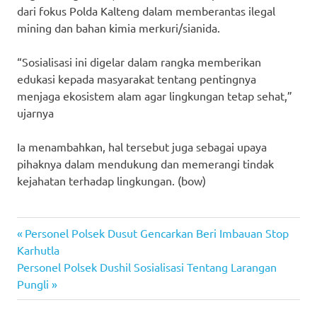
dari fokus Polda Kalteng dalam memberantas ilegal
mining dan bahan kimia merkuri/sianida.
“Sosialisasi ini digelar dalam rangka memberikan
edukasi kepada masyarakat tentang pentingnya
menjaga ekosistem alam agar lingkungan tetap sehat,”
ujarnya
Ia menambahkan, hal tersebut juga sebagai upaya
pihaknya dalam mendukung dan memerangi tindak
kejahatan terhadap lingkungan. (bow)
Previous
Post
Personel Polsek Dusut Gencarkan Beri Imbauan Stop
Post:
Karhutla
navigation
Next
Personel Polsek Dushil Sosialisasi Tentang Larangan
Post:
Pungli