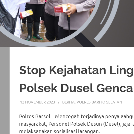
Stop Kejahatan Lin
Polsek Dusel Gencar
12 NOVEMBER 2023
ADMIN_POLRESBARSEL
BERITA
,
POLRES BARITO SELATAN
Polres Barsel – Mencegah terjadinya penyalaahg
masyarakat, Personel Polsek Dusun (Dusel), jajar
melaksanakan sosialisasi larangan.