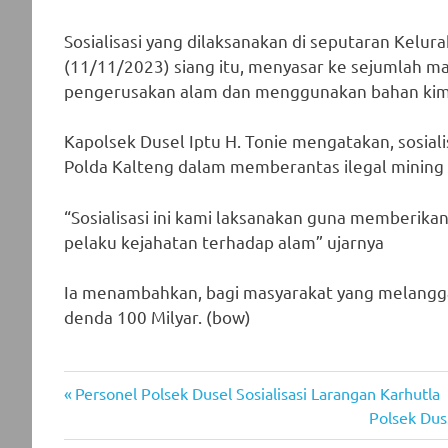
Sosialisasi yang dilaksanakan di seputaran Kelur
(11/11/2023) siang itu, menyasar ke sejumlah m
pengerusakan alam dan menggunakan bahan kim
Kapolsek Dusel Iptu H. Tonie mengatakan, sosiali
Polda Kalteng dalam memberantas ilegal mining 
“Sosialisasi ini kami laksanakan guna memberik
pelaku kejahatan terhadap alam” ujarnya
Ia menambahkan, bagi masyarakat yang melangga
denda 100 Milyar. (bow)
Previous
Post
Personel Polsek Dusel Sosialisasi Larangan Karhutla
Post:
Next
Polsek Dus
navigation
Post: