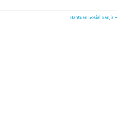
Next
Bantuan Sosial Banjir
Post: