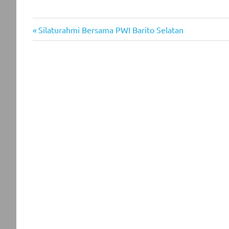
Previous
Post
Silaturahmi Bersama PWI Barito Selatan
Post:
navigation