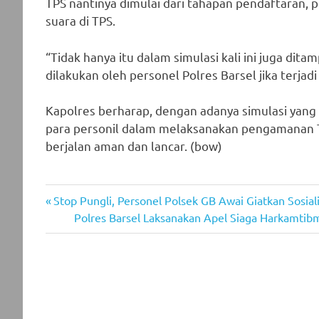
TPS nantinya dimulai dari tahapan pendaftaran, 
suara di TPS.
“Tidak hanya itu dalam simulasi kali ini juga d
dilakukan oleh personel Polres Barsel jika terjad
Kapolres berharap, dengan adanya simulasi yan
para personil dalam melaksanakan pengamanan T
berjalan aman dan lancar. (bow)
Previous
Post
Stop Pungli, Personel Polsek GB Awai Giatkan Sosia
Post:
Next
Polres Barsel Laksanakan Apel Siaga Harkamtibm
navigation
Post: