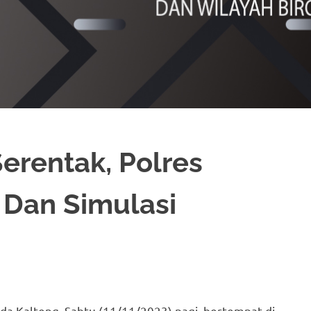
erentak, Polres
 Dan Simulasi
olda Kalteng, Sabtu (11/11/2023) pagi, bertempat di