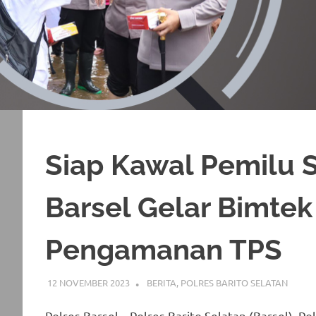
Siap Kawal Pemilu S
Barsel Gelar Bimtek
Pengamanan TPS
12 NOVEMBER 2023
ADMIN_POLRESBARSEL
BERITA
,
POLRES BARITO SELATAN
Polres Barsel – Polres Barito Selatan (Barsel), P