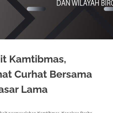
ait Kamtibmas,
mat Curhat Bersama
asar Lama
rkait permasalahan Kamtibmas, Kapolres Barito