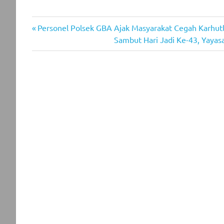
Previous
Post
Personel Polsek GBA Ajak Masyarakat Cegah Karhut
Post:
Next
Sambut Hari Jadi Ke-43, Yayasa
navigation
Post: