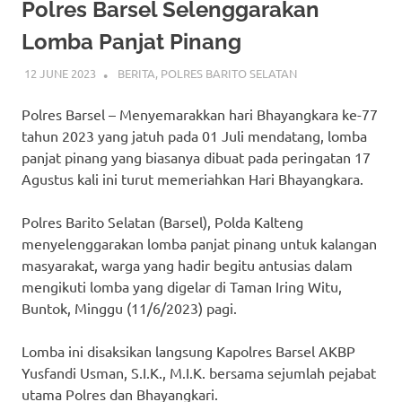
Polres Barsel Selenggarakan
Lomba Panjat Pinang
12 JUNE 2023
ADMIN_POLRESBARSEL
BERITA
,
POLRES BARITO SELATAN
Polres Barsel – Menyemarakkan hari Bhayangkara ke-77
tahun 2023 yang jatuh pada 01 Juli mendatang, lomba
panjat pinang yang biasanya dibuat pada peringatan 17
Agustus kali ini turut memeriahkan Hari Bhayangkara.
Polres Barito Selatan (Barsel), Polda Kalteng
menyelenggarakan lomba panjat pinang untuk kalangan
masyarakat, warga yang hadir begitu antusias dalam
mengikuti lomba yang digelar di Taman Iring Witu,
Buntok, Minggu (11/6/2023) pagi.
Lomba ini disaksikan langsung Kapolres Barsel AKBP
Yusfandi Usman, S.I.K., M.I.K. bersama sejumlah pejabat
utama Polres dan Bhayangkari.