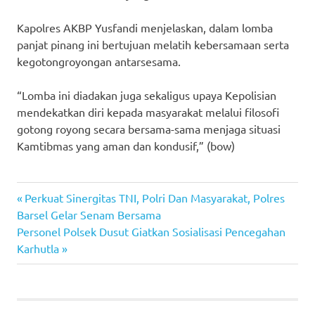
Kapolres AKBP Yusfandi menjelaskan, dalam lomba
panjat pinang ini bertujuan melatih kebersamaan serta
kegotongroyongan antarsesama.
“Lomba ini diadakan juga sekaligus upaya Kepolisian
mendekatkan diri kepada masyarakat melalui filosofi
gotong royong secara bersama-sama menjaga situasi
Kamtibmas yang aman dan kondusif,” (bow)
Previous
Post
Perkuat Sinergitas TNI, Polri Dan Masyarakat, Polres
Post:
Barsel Gelar Senam Bersama
navigation
Next
Personel Polsek Dusut Giatkan Sosialisasi Pencegahan
Post:
Karhutla