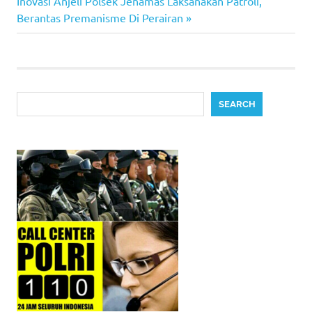
navigation
Next
Inovasi Anjeli Polsek Jenamas Laksanakan Patroli,
Post:
Berantas Premanisme Di Perairan
Search
SEARCH