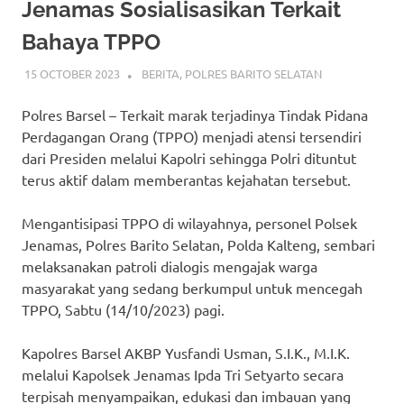
Jenamas Sosialisasikan Terkait
Bahaya TPPO
15 OCTOBER 2023
ADMIN_POLRESBARSEL
BERITA
,
POLRES BARITO SELATAN
Polres Barsel – Terkait marak terjadinya Tindak Pidana
Perdagangan Orang (TPPO) menjadi atensi tersendiri
dari Presiden melalui Kapolri sehingga Polri dituntut
terus aktif dalam memberantas kejahatan tersebut.
Mengantisipasi TPPO di wilayahnya, personel Polsek
Jenamas, Polres Barito Selatan, Polda Kalteng, sembari
melaksanakan patroli dialogis mengajak warga
masyarakat yang sedang berkumpul untuk mencegah
TPPO, Sabtu (14/10/2023) pagi.
Kapolres Barsel AKBP Yusfandi Usman, S.I.K., M.I.K.
melalui Kapolsek Jenamas Ipda Tri Setyarto secara
terpisah menyampaikan, edukasi dan imbauan yang