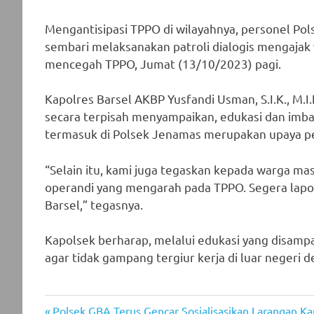
Mengantisipasi TPPO di wilayahnya, personel Pols
sembari melaksanakan patroli dialogis mengaja
mencegah TPPO, Jumat (13/10/2023) pagi.
Kapolres Barsel AKBP Yusfandi Usman, S.I.K., M.I
secara terpisah menyampaikan, edukasi dan imbau
termasuk di Polsek Jenamas merupakan upaya pe
“Selain itu, kami juga tegaskan kepada warga ma
operandi yang mengarah pada TPPO. Segera lapo
Barsel,” tegasnya.
Kapolsek berharap, melalui edukasi yang disam
agar tidak gampang tergiur kerja di luar negeri d
Previous
Polsek GBA Terus Gencar Sosialisasikan Larangan Ka