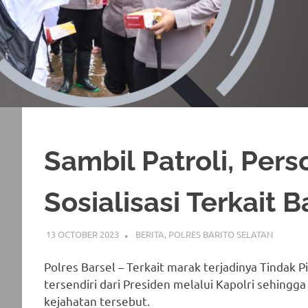
Sambil Patroli, Per
Sosialisasi Terkait
13 OCTOBER 2023
ADMIN_POLRESBARSEL
BERITA
,
POLRES BARITO SELATAN
Polres Barsel – Terkait marak terjadinya Tindak
tersendiri dari Presiden melalui Kapolri sehingg
kejahatan tersebut.