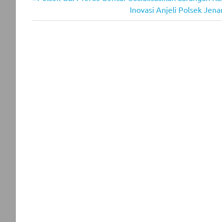
Post
Post:
Next
Inovasi Anjeli Polsek Jen
navigation
Post: