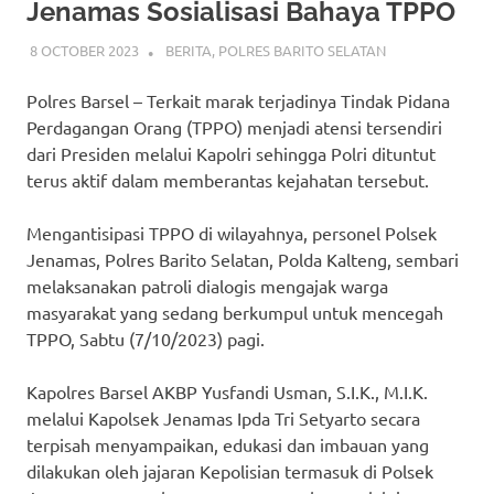
Jenamas Sosialisasi Bahaya TPPO
8 OCTOBER 2023
ADMIN_POLRESBARSEL
BERITA
,
POLRES BARITO SELATAN
Polres Barsel – Terkait marak terjadinya Tindak Pidana
Perdagangan Orang (TPPO) menjadi atensi tersendiri
dari Presiden melalui Kapolri sehingga Polri dituntut
terus aktif dalam memberantas kejahatan tersebut.
Mengantisipasi TPPO di wilayahnya, personel Polsek
Jenamas, Polres Barito Selatan, Polda Kalteng, sembari
melaksanakan patroli dialogis mengajak warga
masyarakat yang sedang berkumpul untuk mencegah
TPPO, Sabtu (7/10/2023) pagi.
Kapolres Barsel AKBP Yusfandi Usman, S.I.K., M.I.K.
melalui Kapolsek Jenamas Ipda Tri Setyarto secara
terpisah menyampaikan, edukasi dan imbauan yang
dilakukan oleh jajaran Kepolisian termasuk di Polsek