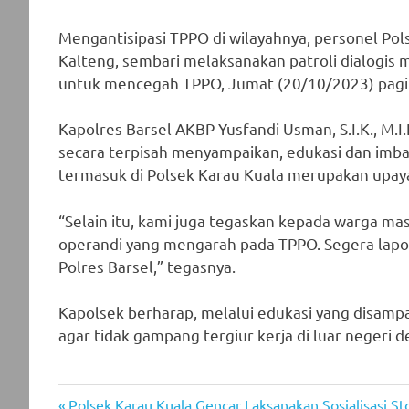
Mengantisipasi TPPO di wilayahnya, personel Pols
Kalteng, sembari melaksanakan patroli dialogi
untuk mencegah TPPO, Jumat (20/10/2023) pagi
Kapolres Barsel AKBP Yusfandi Usman, S.I.K., M.I.
secara terpisah menyampaikan, edukasi dan imbau
termasuk di Polsek Karau Kuala merupakan upay
“Selain itu, kami juga tegaskan kepada warga ma
operandi yang mengarah pada TPPO. Segera lapo
Polres Barsel,” tegasnya.
Kapolsek berharap, melalui edukasi yang disam
agar tidak gampang tergiur kerja di luar negeri d
Previous
Polsek Karau Kuala Gencar Laksanakan Sosialisasi St