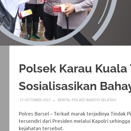
Polsek Karau Kuala
Sosialisasikan Bah
21 OCTOBER 2023
ADMIN_POLRESBARSEL
BERITA
,
POLRES BARITO SELATAN
Polres Barsel – Terkait marak terjadinya Tindak
tersendiri dari Presiden melalui Kapolri sehingg
kejahatan tersebut.