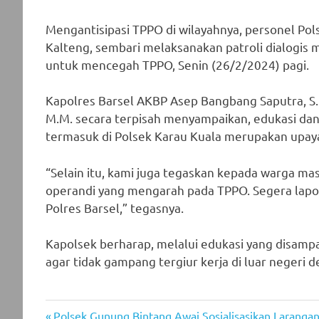
Mengantisipasi TPPO di wilayahnya, personel Pols
Kalteng, sembari melaksanakan patroli dialogi
untuk mencegah TPPO, Senin (26/2/2024) pagi.
Kapolres Barsel AKBP Asep Bangbang Saputra, S.I.K
M.M. secara terpisah menyampaikan, edukasi dan 
termasuk di Polsek Karau Kuala merupakan upay
“Selain itu, kami juga tegaskan kepada warga ma
operandi yang mengarah pada TPPO. Segera lapo
Polres Barsel,” tegasnya.
Kapolsek berharap, melalui edukasi yang disam
agar tidak gampang tergiur kerja di luar negeri d
Previous
Polsek Gunung Bintang Awai Sosialisasikan Larangan