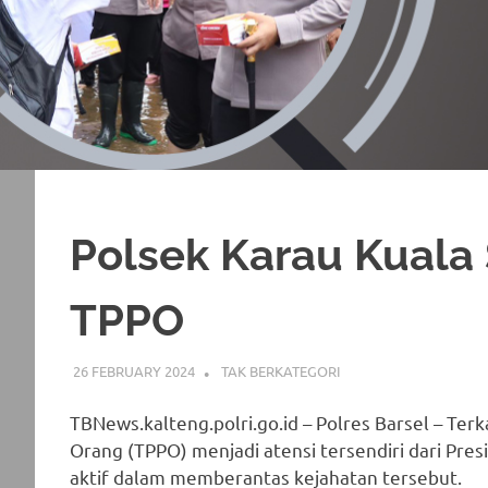
Polsek Karau Kuala 
TPPO
26 FEBRUARY 2024
ADMIN_POLRESBARSEL
TAK BERKATEGORI
TBNews.kalteng.polri.go.id – Polres Barsel – Ter
Orang (TPPO) menjadi atensi tersendiri dari Presi
aktif dalam memberantas kejahatan tersebut.