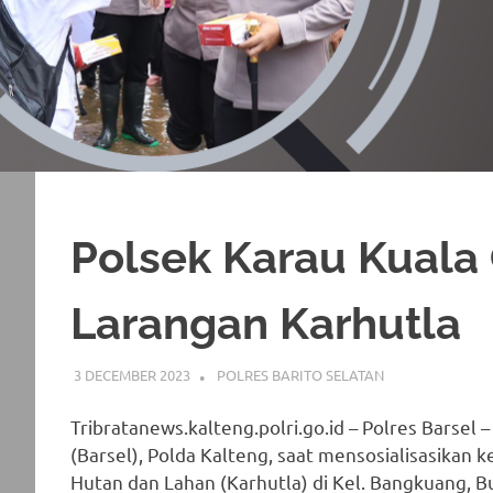
Polsek Karau Kuala 
Larangan Karhutla
3 DECEMBER 2023
ADMIN_POLRESBARSEL
POLRES BARITO SELATAN
Tribratanews.kalteng.polri.go.id – Polres Barsel 
(Barsel), Polda Kalteng, saat mensosialisasika
Hutan dan Lahan (Karhutla) di Kel. Bangkuang, B