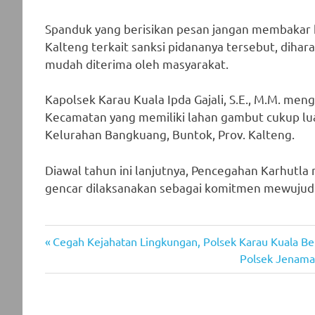
Spanduk yang berisikan pesan jangan membakar 
Kalteng terkait sanksi pidananya tersebut, dihara
mudah diterima oleh masyarakat.
Kapolsek Karau Kuala Ipda Gajali, S.E., M.M. me
Kecamatan yang memiliki lahan gambut cukup lua
Kelurahan Bangkuang, Buntok, Prov. Kalteng.
Diawal tahun ini lanjutnya, Pencegahan Karhutla
gencar dilaksanakan sebagai komitmen mewujudka
Previous
Post
Cegah Kejahatan Lingkungan, Polsek Karau Kuala Be
Post:
Next
Polsek Jenamas
navigation
Post: