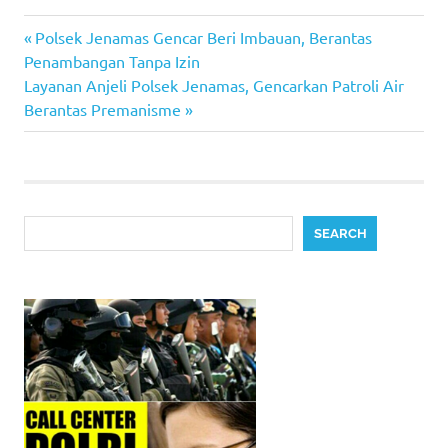
Previous
Post
Polsek Jenamas Gencar Beri Imbauan, Berantas
Post:
Penambangan Tanpa Izin
navigation
Next
Layanan Anjeli Polsek Jenamas, Gencarkan Patroli Air
Post:
Berantas Premanisme
Search
SEARCH