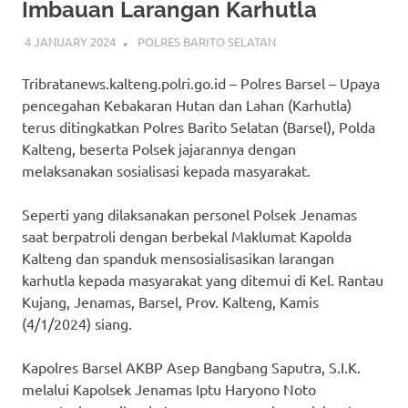
Imbauan Larangan Karhutla
4 JANUARY 2024
ADMIN_POLRESBARSEL
POLRES BARITO SELATAN
Tribratanews.kalteng.polri.go.id – Polres Barsel – Upaya
pencegahan Kebakaran Hutan dan Lahan (Karhutla)
terus ditingkatkan Polres Barito Selatan (Barsel), Polda
Kalteng, beserta Polsek jajarannya dengan
melaksanakan sosialisasi kepada masyarakat.
Seperti yang dilaksanakan personel Polsek Jenamas
saat berpatroli dengan berbekal Maklumat Kapolda
Kalteng dan spanduk mensosialisasikan larangan
karhutla kepada masyarakat yang ditemui di Kel. Rantau
Kujang, Jenamas, Barsel, Prov. Kalteng, Kamis
(4/1/2024) siang.
Kapolres Barsel AKBP Asep Bangbang Saputra, S.I.K.
melalui Kapolsek Jenamas Iptu Haryono Noto