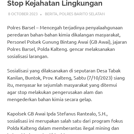
Stop Kejahatan Lingkungan
8 OCTOBER 2023
ADMIN_POLRESBARSEL
BERITA
,
POLRES BARITO SELATAN
Polres Barsel – Mencegah terjadinya penyalaahgunaan
peredaran bahan-bahan kimia dikalangan masyarakat,
Personel Polsek Gunung Bintang Awai (GB Awai), jajaran
Polres Barsel, Polda Kalteng. gencar melaksanakan
sosialisasi larangan.
Sosialisasi yang dilaksanakan di seputaran Desa Tabak
Kanilan, Buntok, Prov. Kalteng, Sabtu (7/10/2023) siang
itu, menyasar ke sejumlah masyarakat yang ditemui
agar stop melakukan pengerusakan alam dan
mengederkan bahan kimia secara gelap.
Kapolsek GB Awai Ipda Stefanus Rantealo, S.H.,
sosialisasi ini merupakan salah satu dari program fokus
Polda Kalteng dalam memberantas ilegal mining dan