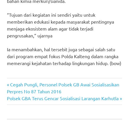
bahan kimia merkuri/sianida.
“Tujuan dari kegiatan ini sendiri yaitu untuk
memberikan edukasi kepada masyarakat pentingnya
menjaga ekosistem alam agar tidak terjadi
pengrusakan,” ujarnya
Ia menambahkan, hal tersebit juga sebagai salah satu
dari program empat fokus Polda Kalteng dalam rangka
memerangi kejahatan terhadap lingkungan hidup. (bow)
Previous
Post
Cegah Pungli, Personel Polsek GB Awai Sosialisasikan
Post:
Perpres No 87 Tahun 2016
navigation
Next
Polsek GBA Terus Gencar Sosialisasi Larangan Karhutla
Post: