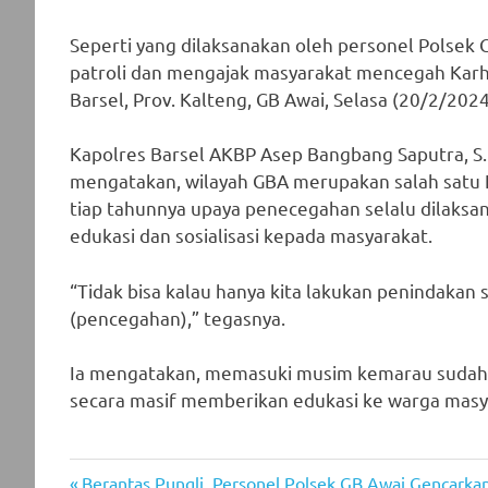
Seperti yang dilaksanakan oleh personel Polsek
patroli dan mengajak masyarakat mencegah Karhu
Barsel, Prov. Kalteng, GB Awai, Selasa (20/2/2024
Kapolres Barsel AKBP Asep Bangbang Saputra, S.I
mengatakan, wilayah GBA merupakan salah satu 
tiap tahunnya upaya penecegahan selalu dilaksa
edukasi dan sosialisasi kepada masyarakat.
“Tidak bisa kalau hanya kita lakukan penindakan
(pencegahan),” tegasnya.
Ia mengatakan, memasuki musim kemarau sudah me
secara masif memberikan edukasi ke warga masy
Previous
Berantas Pungli, Personel Polsek GB Awai Gencarka