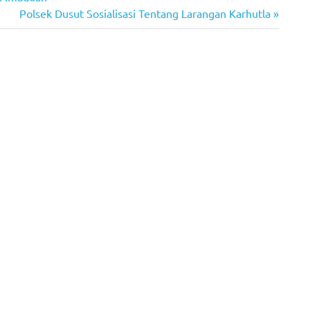
Next
Polsek Dusut Sosialisasi Tentang Larangan Karhutla
Post: