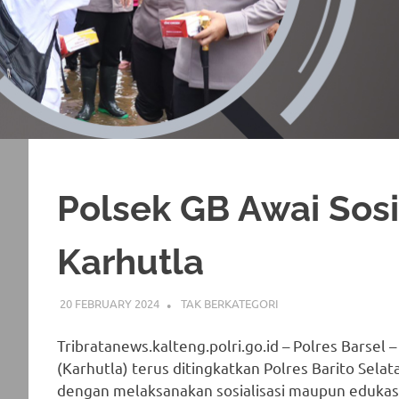
Polsek GB Awai Sosi
Karhutla
20 FEBRUARY 2024
ADMIN_POLRESBARSEL
TAK BERKATEGORI
Tribratanews.kalteng.polri.go.id – Polres Barse
(Karhutla) terus ditingkatkan Polres Barito Selat
dengan melaksanakan sosialisasi maupun edukas