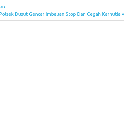
gan
Next
Polsek Dusut Gencar Imbauan Stop Dan Cegah Karhutla
Post: