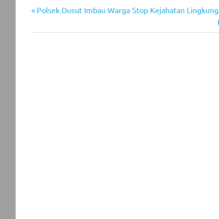
Previous
Post
Polsek Dusut Imbau Warga Stop Kejahatan Lingkun
Post:
navigation