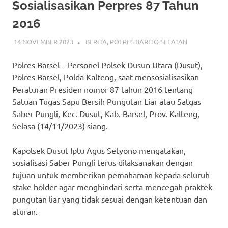
Sosialisasikan Perpres 87 Tahun
2016
14 NOVEMBER 2023
ADMIN_POLRESBARSEL
BERITA
,
POLRES BARITO SELATAN
Polres Barsel – Personel Polsek Dusun Utara (Dusut),
Polres Barsel, Polda Kalteng, saat mensosialisasikan
Peraturan Presiden nomor 87 tahun 2016 tentang
Satuan Tugas Sapu Bersih Pungutan Liar atau Satgas
Saber Pungli, Kec. Dusut, Kab. Barsel, Prov. Kalteng,
Selasa (14/11/2023) siang.
Kapolsek Dusut Iptu Agus Setyono mengatakan,
sosialisasi Saber Pungli terus dilaksanakan dengan
tujuan untuk memberikan pemahaman kepada seluruh
stake holder agar menghindari serta mencegah praktek
pungutan liar yang tidak sesuai dengan ketentuan dan
aturan.