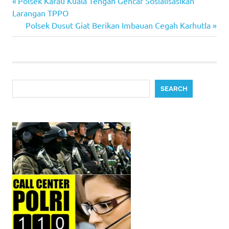
Previous
Post
Polsek Karau Kuala Tengah Gencar Sosialisasikan
Post:
Larangan TPPO
navigation
Next
Polsek Dusut Giat Berikan Imbauan Cegah Karhutla
Post:
Search
SEARCH