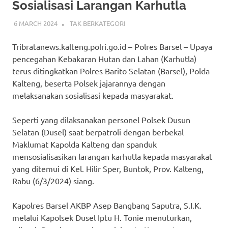
Sosialisasi Larangan Karhutla
6 MARCH 2024
ADMIN_POLRESBARSEL
TAK BERKATEGORI
Tribratanews.kalteng.polri.go.id – Polres Barsel – Upaya
pencegahan Kebakaran Hutan dan Lahan (Karhutla)
terus ditingkatkan Polres Barito Selatan (Barsel), Polda
Kalteng, beserta Polsek jajarannya dengan
melaksanakan sosialisasi kepada masyarakat.
Seperti yang dilaksanakan personel Polsek Dusun
Selatan (Dusel) saat berpatroli dengan berbekal
Maklumat Kapolda Kalteng dan spanduk
mensosialisasikan larangan karhutla kepada masyarakat
yang ditemui di Kel. Hilir Sper, Buntok, Prov. Kalteng,
Rabu (6/3/2024) siang.
Kapolres Barsel AKBP Asep Bangbang Saputra, S.I.K.
melalui Kapolsek Dusel Iptu H. Tonie menuturkan,