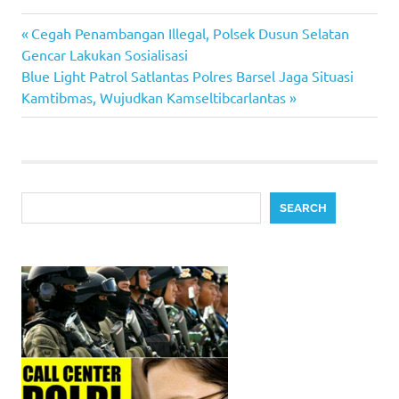
Previous
Post
Cegah Penambangan Illegal, Polsek Dusun Selatan
Post:
Gencar Lakukan Sosialisasi
navigation
Next
Blue Light Patrol Satlantas Polres Barsel Jaga Situasi
Post:
Kamtibmas, Wujudkan Kamseltibcarlantas
Search
SEARCH