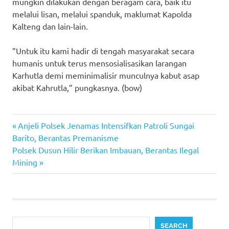
mungkin dilakukan dengan beragam cara, baik itu
melalui lisan, melalui spanduk, maklumat Kapolda
Kalteng dan lain-lain.
”Untuk itu kami hadir di tengah masyarakat secara
humanis untuk terus mensosialisasikan larangan
Karhutla demi meminimalisir munculnya kabut asap
akibat Kahrutla,” pungkasnya. (bow)
Previous
Post
Anjeli Polsek Jenamas Intensifkan Patroli Sungai
Post:
Barito, Berantas Premanisme
navigation
Next
Polsek Dusun Hilir Berikan Imbauan, Berantas Ilegal
Post:
Mining
Search
SEARCH