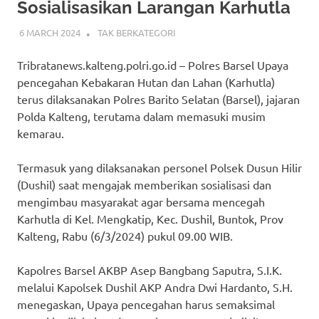
Sosialisasikan Larangan Karhutla
6 MARCH 2024
ADMIN_POLRESBARSEL
TAK BERKATEGORI
Tribratanews.kalteng.polri.go.id – Polres Barsel Upaya
pencegahan Kebakaran Hutan dan Lahan (Karhutla)
terus dilaksanakan Polres Barito Selatan (Barsel), jajaran
Polda Kalteng, terutama dalam memasuki musim
kemarau.
Termasuk yang dilaksanakan personel Polsek Dusun Hilir
(Dushil) saat mengajak memberikan sosialisasi dan
mengimbau masyarakat agar bersama mencegah
Karhutla di Kel. Mengkatip, Kec. Dushil, Buntok, Prov
Kalteng, Rabu (6/3/2024) pukul 09.00 WIB.
Kapolres Barsel AKBP Asep Bangbang Saputra, S.I.K.
melalui Kapolsek Dushil AKP Andra Dwi Hardanto, S.H.
menegaskan, Upaya pencegahan harus semaksimal