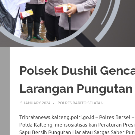
Polsek Dushil Genca
Larangan Pungutan 
5 JANUARY 2024
ADMIN_POLRESBARSEL
POLRES BARITO SELATAN
Tribratanews.kalteng.polri.go.id – Polres Barsel –
Polda Kalteng, mensosialisasikan Peraturan Pre
Sapu Bersih Pungutan Liar atau Satgas Saber Pu