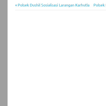
Previous
Next
Post
Polsek Dushil Sosialisasi Larangan Karhutla
Polsek 
Post:
Post:
navigation