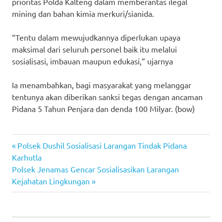
prioritas Polda Kalteng dalam memberantas ilegal
mining dan bahan kimia merkuri/sianida.
“Tentu dalam mewujudkannya diperlukan upaya
maksimal dari seluruh personel baik itu melalui
sosialisasi, imbauan maupun edukasi,” ujarnya
Ia menambahkan, bagi masyarakat yang melanggar
tentunya akan diberikan sanksi tegas dengan ancaman
Pidana 5 Tahun Penjara dan denda 100 Milyar. (bow)
Previous
Post
Polsek Dushil Sosialisasi Larangan Tindak Pidana
Post:
Karhutla
navigation
Next
Polsek Jenamas Gencar Sosialisasikan Larangan
Post:
Kejahatan Lingkungan