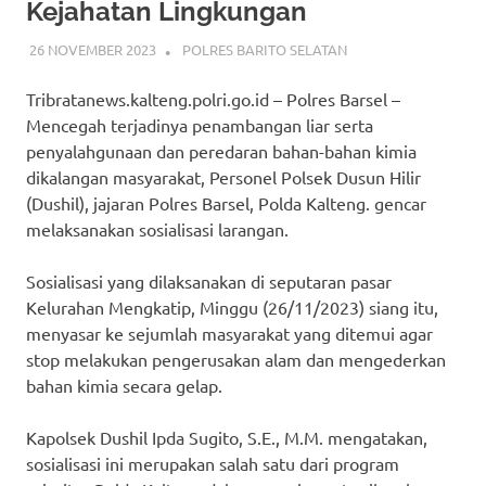
Kejahatan Lingkungan
26 NOVEMBER 2023
ADMIN_POLRESBARSEL
POLRES BARITO SELATAN
Tribratanews.kalteng.polri.go.id – Polres Barsel –
Mencegah terjadinya penambangan liar serta
penyalahgunaan dan peredaran bahan-bahan kimia
dikalangan masyarakat, Personel Polsek Dusun Hilir
(Dushil), jajaran Polres Barsel, Polda Kalteng. gencar
melaksanakan sosialisasi larangan.
Sosialisasi yang dilaksanakan di seputaran pasar
Kelurahan Mengkatip, Minggu (26/11/2023) siang itu,
menyasar ke sejumlah masyarakat yang ditemui agar
stop melakukan pengerusakan alam dan mengederkan
bahan kimia secara gelap.
Kapolsek Dushil Ipda Sugito, S.E., M.M. mengatakan,
sosialisasi ini merupakan salah satu dari program