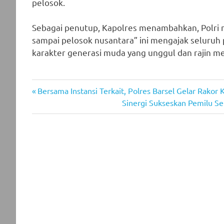
pelosok.
Sebagai penutup, Kapolres menambahkan, Polri me
sampai pelosok nusantara” ini mengajak seluru
karakter generasi muda yang unggul dan rajin m
Previous
Post
Bersama Instansi Terkait, Polres Barsel Gelar Rako
Post:
Next
Sinergi Sukseskan Pemilu Se
navigation
Post: