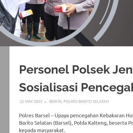
Personel Polsek Je
Sosialisasi Pencega
22 MAY 2023
ADMIN_POLRESBARSEL
BERITA
,
POLRES BARITO SELATAN
Polres Barsel – Upaya pencegahan Kebakaran Hut
Barito Selatan (Barsel), Polda Kalteng, beserta 
kepada masyarakat.