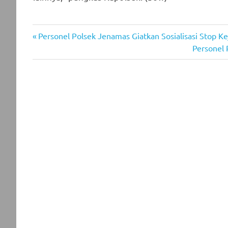
Previous
Post
Personel Polsek Jenamas Giatkan Sosialisasi Stop K
Post:
Next
Personel 
navigation
Post: