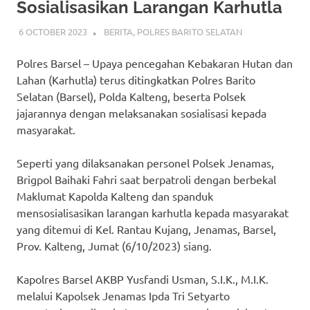
Sosialisasikan Larangan Karhutla
6 OCTOBER 2023
ADMIN_POLRESBARSEL
BERITA
,
POLRES BARITO SELATAN
Polres Barsel – Upaya pencegahan Kebakaran Hutan dan
Lahan (Karhutla) terus ditingkatkan Polres Barito
Selatan (Barsel), Polda Kalteng, beserta Polsek
jajarannya dengan melaksanakan sosialisasi kepada
masyarakat.
Seperti yang dilaksanakan personel Polsek Jenamas,
Brigpol Baihaki Fahri saat berpatroli dengan berbekal
Maklumat Kapolda Kalteng dan spanduk
mensosialisasikan larangan karhutla kepada masyarakat
yang ditemui di Kel. Rantau Kujang, Jenamas, Barsel,
Prov. Kalteng, Jumat (6/10/2023) siang.
Kapolres Barsel AKBP Yusfandi Usman, S.I.K., M.I.K.
melalui Kapolsek Jenamas Ipda Tri Setyarto