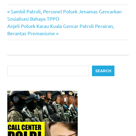
Previous
Post
Sambil Patroli, Personel Polsek Jenamas Gencarkan
Post:
Sosialisasi Bahaya TPPO
navigation
Next
Anjeli Polsek Karau Kuala Gencar Patroli Perairan,
Post:
Berantas Premanisme
Search
SEARCH