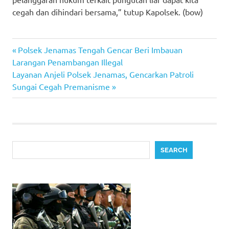
cegah dan dihindari bersama,” tutup Kapolsek. (bow)
Previous
Post
Polsek Jenamas Tengah Gencar Beri Imbauan
Post:
Larangan Penambangan Illegal
navigation
Next
Layanan Anjeli Polsek Jenamas, Gencarkan Patroli
Post:
Sungai Cegah Premanisme
Search
SEARCH