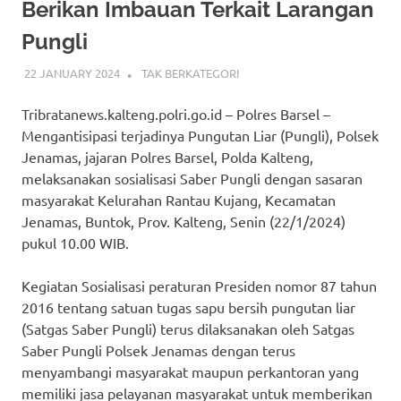
Berikan Imbauan Terkait Larangan
Pungli
22 JANUARY 2024
ADMIN_POLRESBARSEL
TAK BERKATEGORI
Tribratanews.kalteng.polri.go.id – Polres Barsel –
Mengantisipasi terjadinya Pungutan Liar (Pungli), Polsek
Jenamas, jajaran Polres Barsel, Polda Kalteng,
melaksanakan sosialisasi Saber Pungli dengan sasaran
masyarakat Kelurahan Rantau Kujang, Kecamatan
Jenamas, Buntok, Prov. Kalteng, Senin (22/1/2024)
pukul 10.00 WIB.
Kegiatan Sosialisasi peraturan Presiden nomor 87 tahun
2016 tentang satuan tugas sapu bersih pungutan liar
(Satgas Saber Pungli) terus dilaksanakan oleh Satgas
Saber Pungli Polsek Jenamas dengan terus
menyambangi masyarakat maupun perkantoran yang
memiliki jasa pelayanan masyarakat untuk memberikan