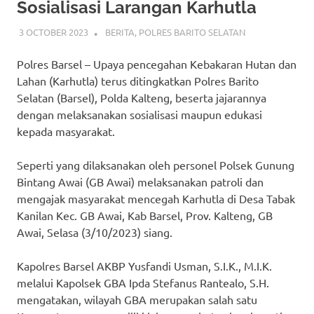
Sosialisasi Larangan Karhutla
3 OCTOBER 2023
ADMIN_POLRESBARSEL
BERITA
,
POLRES BARITO SELATAN
Polres Barsel – Upaya pencegahan Kebakaran Hutan dan
Lahan (Karhutla) terus ditingkatkan Polres Barito
Selatan (Barsel), Polda Kalteng, beserta jajarannya
dengan melaksanakan sosialisasi maupun edukasi
kepada masyarakat.
Seperti yang dilaksanakan oleh personel Polsek Gunung
Bintang Awai (GB Awai) melaksanakan patroli dan
mengajak masyarakat mencegah Karhutla di Desa Tabak
Kanilan Kec. GB Awai, Kab Barsel, Prov. Kalteng, GB
Awai, Selasa (3/10/2023) siang.
Kapolres Barsel AKBP Yusfandi Usman, S.I.K., M.I.K.
melalui Kapolsek GBA Ipda Stefanus Rantealo, S.H.
mengatakan, wilayah GBA merupakan salah satu