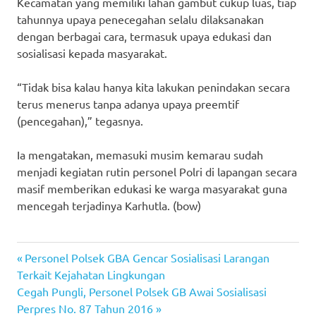
Kecamatan yang memiliki lahan gambut cukup luas, tiap
tahunnya upaya penecegahan selalu dilaksanakan
dengan berbagai cara, termasuk upaya edukasi dan
sosialisasi kepada masyarakat.
“Tidak bisa kalau hanya kita lakukan penindakan secara
terus menerus tanpa adanya upaya preemtif
(pencegahan),” tegasnya.
Ia mengatakan, memasuki musim kemarau sudah
menjadi kegiatan rutin personel Polri di lapangan secara
masif memberikan edukasi ke warga masyarakat guna
mencegah terjadinya Karhutla. (bow)
Previous
Post
Personel Polsek GBA Gencar Sosialisasi Larangan
Post:
Terkait Kejahatan Lingkungan
navigation
Next
Cegah Pungli, Personel Polsek GB Awai Sosialisasi
Post:
Perpres No. 87 Tahun 2016