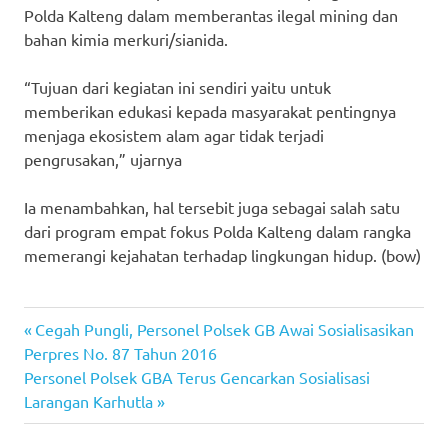
Polda Kalteng dalam memberantas ilegal mining dan
bahan kimia merkuri/sianida.
“Tujuan dari kegiatan ini sendiri yaitu untuk
memberikan edukasi kepada masyarakat pentingnya
menjaga ekosistem alam agar tidak terjadi
pengrusakan,” ujarnya
Ia menambahkan, hal tersebit juga sebagai salah satu
dari program empat fokus Polda Kalteng dalam rangka
memerangi kejahatan terhadap lingkungan hidup. (bow)
Previous
Post
Cegah Pungli, Personel Polsek GB Awai Sosialisasikan
Post:
Perpres No. 87 Tahun 2016
navigation
Next
Personel Polsek GBA Terus Gencarkan Sosialisasi
Post:
Larangan Karhutla