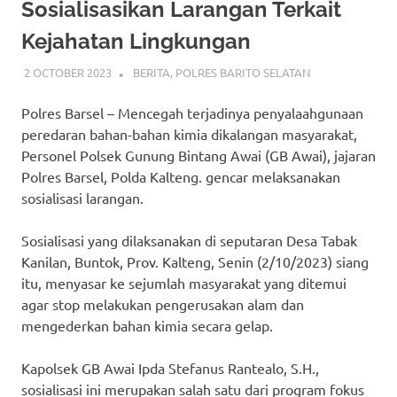
Sosialisasikan Larangan Terkait
Kejahatan Lingkungan
2 OCTOBER 2023
ADMIN_POLRESBARSEL
BERITA
,
POLRES BARITO SELATAN
Polres Barsel – Mencegah terjadinya penyalaahgunaan
peredaran bahan-bahan kimia dikalangan masyarakat,
Personel Polsek Gunung Bintang Awai (GB Awai), jajaran
Polres Barsel, Polda Kalteng. gencar melaksanakan
sosialisasi larangan.
Sosialisasi yang dilaksanakan di seputaran Desa Tabak
Kanilan, Buntok, Prov. Kalteng, Senin (2/10/2023) siang
itu, menyasar ke sejumlah masyarakat yang ditemui
agar stop melakukan pengerusakan alam dan
mengederkan bahan kimia secara gelap.
Kapolsek GB Awai Ipda Stefanus Rantealo, S.H.,
sosialisasi ini merupakan salah satu dari program fokus