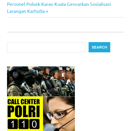
navigation
Next
Personel Polsek Karau Kuala Gencarkan Sosialisasi
Post:
Larangan Karhutla
Search
SEARCH