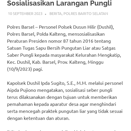
Sosialisasikan Larangan Pungli
10 SEPTEMBER 2023
ADMIN_POLRESBARSEL
BERITA
,
POLRES BARITO SELATAN
Polres Barsel – Personel Polsek Dusun Hilir (Dushil),
Polres Barsel, Polda Kalteng, mensosialisasikan
Peraturan Presiden nomor 87 tahun 2016 tentang
Satuan Tugas Sapu Bersih Pungutan Liar atau Satgas
Saber Pungli kepada masyarakat Kelurahan Mengkatip,
Kec. Dushil, Kab. Barsel, Prov. Kalteng, Minggu
(10/9/2023) pagi.
Kapolsek Dushil Ipda Sugito, S.E., M.M. melalui personel
Aipda Pujiono mengatakan, sosialisasi seber pungli
terus dilaksanakan dengan tujuan untuk memberikan
pemahaman kepada aparatur desa agar menghindari
serta mencegah praktek pungutan liar yang tidak sesuai
dengan ketentuan dan aturan.