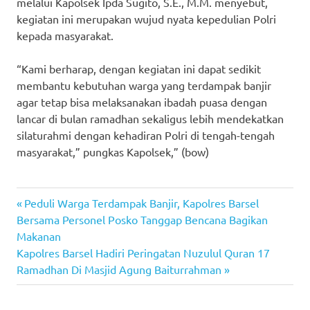
melalui Kapolsek Ipda Sugito, S.E., M.M. menyebut,
kegiatan ini merupakan wujud nyata kepedulian Polri
kepada masyarakat.
“Kami berharap, dengan kegiatan ini dapat sedikit
membantu kebutuhan warga yang terdampak banjir
agar tetap bisa melaksanakan ibadah puasa dengan
lancar di bulan ramadhan sekaligus lebih mendekatkan
silaturahmi dengan kehadiran Polri di tengah-tengah
masyarakat,” pungkas Kapolsek,” (bow)
Previous
Post
Peduli Warga Terdampak Banjir, Kapolres Barsel
Post:
Bersama Personel Posko Tanggap Bencana Bagikan
navigation
Makanan
Next
Kapolres Barsel Hadiri Peringatan Nuzulul Quran 17
Post:
Ramadhan Di Masjid Agung Baiturrahman