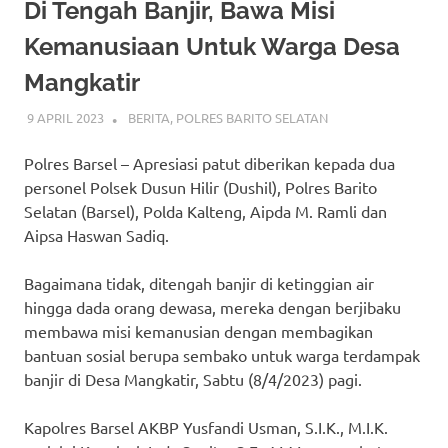
Di Tengah Banjir, Bawa Misi
Kemanusiaan Untuk Warga Desa
Mangkatir
9 APRIL 2023
ADMIN_POLRESBARSEL
BERITA
,
POLRES BARITO SELATAN
Polres Barsel – Apresiasi patut diberikan kepada dua
personel Polsek Dusun Hilir (Dushil), Polres Barito
Selatan (Barsel), Polda Kalteng, Aipda M. Ramli dan
Aipsa Haswan Sadiq.
Bagaimana tidak, ditengah banjir di ketinggian air
hingga dada orang dewasa, mereka dengan berjibaku
membawa misi kemanusian dengan membagikan
bantuan sosial berupa sembako untuk warga terdampak
banjir di Desa Mangkatir, Sabtu (8/4/2023) pagi.
Kapolres Barsel AKBP Yusfandi Usman, S.I.K., M.I.K.