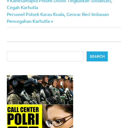
Previous
Post
Kanitsamapta Polsek Dushil Tingkatkan Sosialisasi,
Post:
Cegah Karhutla
navigation
Next
Personel Polsek Karau Kuala, Gencar Beri Imbauan
Post:
Pencegahan Karhutla
Search
SEARCH