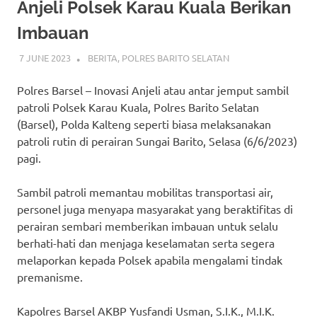
Anjeli Polsek Karau Kuala Berikan
Imbauan
7 JUNE 2023
ADMIN_POLRESBARSEL
BERITA
,
POLRES BARITO SELATAN
Polres Barsel – Inovasi Anjeli atau antar jemput sambil
patroli Polsek Karau Kuala, Polres Barito Selatan
(Barsel), Polda Kalteng seperti biasa melaksanakan
patroli rutin di perairan Sungai Barito, Selasa (6/6/2023)
pagi.
Sambil patroli memantau mobilitas transportasi air,
personel juga menyapa masyarakat yang beraktifitas di
perairan sembari memberikan imbauan untuk selalu
berhati-hati dan menjaga keselamatan serta segera
melaporkan kepada Polsek apabila mengalami tindak
premanisme.
Kapolres Barsel AKBP Yusfandi Usman, S.I.K., M.I.K.