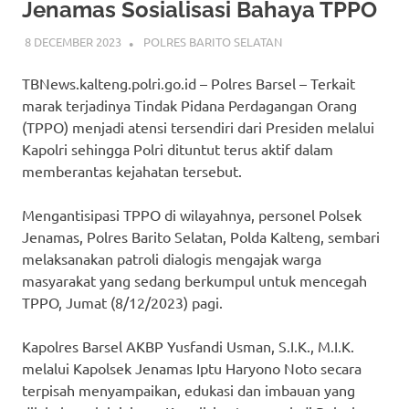
Jenamas Sosialisasi Bahaya TPPO
8 DECEMBER 2023
ADMIN_POLRESBARSEL
POLRES BARITO SELATAN
TBNews.kalteng.polri.go.id – Polres Barsel – Terkait
marak terjadinya Tindak Pidana Perdagangan Orang
(TPPO) menjadi atensi tersendiri dari Presiden melalui
Kapolri sehingga Polri dituntut terus aktif dalam
memberantas kejahatan tersebut.
Mengantisipasi TPPO di wilayahnya, personel Polsek
Jenamas, Polres Barito Selatan, Polda Kalteng, sembari
melaksanakan patroli dialogis mengajak warga
masyarakat yang sedang berkumpul untuk mencegah
TPPO, Jumat (8/12/2023) pagi.
Kapolres Barsel AKBP Yusfandi Usman, S.I.K., M.I.K.
melalui Kapolsek Jenamas Iptu Haryono Noto secara
terpisah menyampaikan, edukasi dan imbauan yang