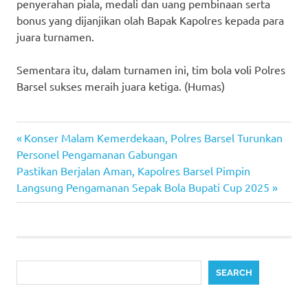
penyerahan piala, medali dan uang pembinaan serta
bonus yang dijanjikan olah Bapak Kapolres kepada para
juara turnamen.
Sementara itu, dalam turnamen ini, tim bola voli Polres
Barsel sukses meraih juara ketiga. (Humas)
Previous
Post
Konser Malam Kemerdekaan, Polres Barsel Turunkan
Post:
Personel Pengamanan Gabungan
navigation
Next
Pastikan Berjalan Aman, Kapolres Barsel Pimpin
Post:
Langsung Pengamanan Sepak Bola Bupati Cup 2025
Search
SEARCH