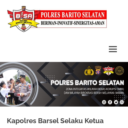
MENU
Skip
to
content
Kapolres Barsel Selaku Ketua