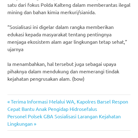
satu dari fokus Polda Kalteng dalam memberantas ilegal
mining dan bahan kimia merkuri/sianida.
“Sosialisasi ini digelar dalam rangka memberikan
edukasi kepada masyarakat tentang pentingnya
menjaga ekosistem alam agar lingkungan tetap sehat,”
ujarnya
Ia menambahkan, hal tersebut juga sebagai upaya
pihaknya dalam mendukung dan memerangi tindak
kejahatan pengrusakan alam. (bow)
Previous
Post
Terima Informasi Melalui WA, Kapolres Barsel Respon
Post:
Cepat Bantu Anak Pengidap Hidrosefalus
navigation
Next
Personel Polsek GBA Sosialisasi Larangan Kejahatan
Post:
Lingkungan