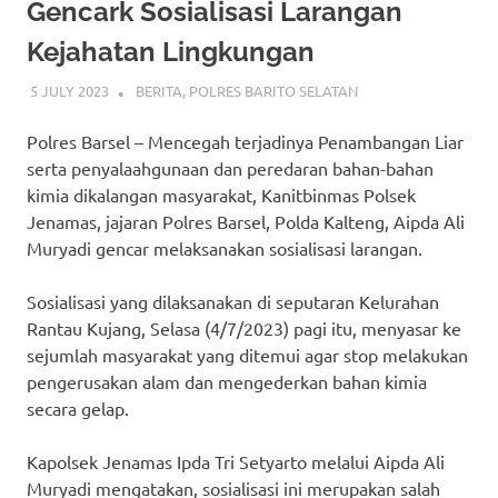
Gencark Sosialisasi Larangan
Kejahatan Lingkungan
5 JULY 2023
ADMIN_POLRESBARSEL
BERITA
,
POLRES BARITO SELATAN
Polres Barsel – Mencegah terjadinya Penambangan Liar
serta penyalaahgunaan dan peredaran bahan-bahan
kimia dikalangan masyarakat, Kanitbinmas Polsek
Jenamas, jajaran Polres Barsel, Polda Kalteng, Aipda Ali
Muryadi gencar melaksanakan sosialisasi larangan.
Sosialisasi yang dilaksanakan di seputaran Kelurahan
Rantau Kujang, Selasa (4/7/2023) pagi itu, menyasar ke
sejumlah masyarakat yang ditemui agar stop melakukan
pengerusakan alam dan mengederkan bahan kimia
secara gelap.
Kapolsek Jenamas Ipda Tri Setyarto melalui Aipda Ali
Muryadi mengatakan, sosialisasi ini merupakan salah