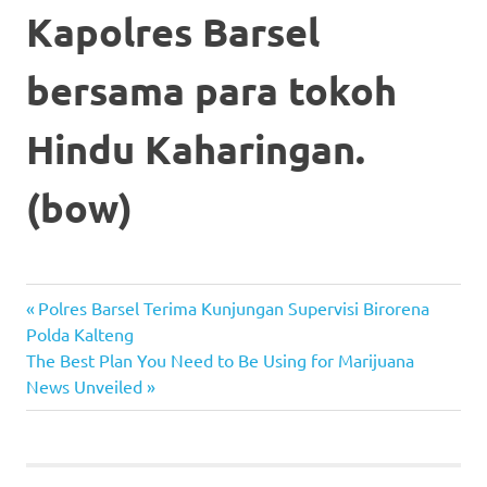
Kapolres Barsel
bersama para tokoh
Hindu Kaharingan.
(bow)
Previous
Post
Polres Barsel Terima Kunjungan Supervisi Birorena
Post:
Polda Kalteng
navigation
Next
The Best Plan You Need to Be Using for Marijuana
Post:
News Unveiled