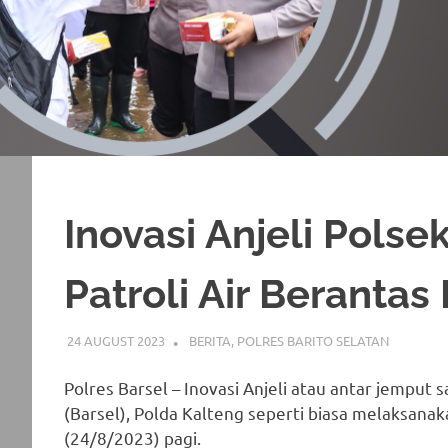
Inovasi Anjeli Pols
Patroli Air Beranta
24 AUGUST 2023
ADMIN_POLRESBARSEL
BERITA
,
POLRES BARITO SELATAN
Polres Barsel – Inovasi Anjeli atau antar jemput 
(Barsel), Polda Kalteng seperti biasa melaksanaka
(24/8/2023) pagi.