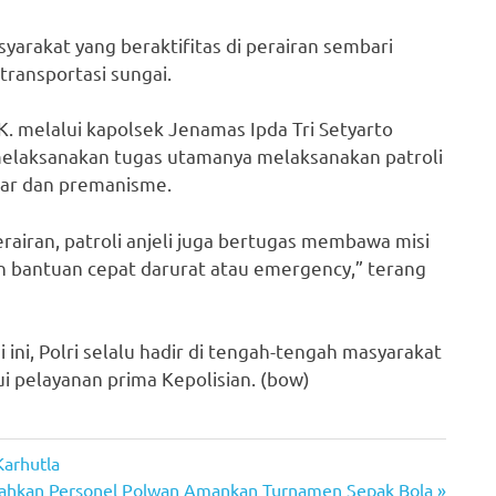
yarakat yang beraktifitas di perairan sembari
ransportasi sungai.
.K. melalui kapolsek Jenamas Ipda Tri Setyarto
k melaksanakan tugas utamanya melaksanakan patroli
iar dan premanisme.
airan, patroli anjeli juga bertugas membawa misi
bantuan cepat darurat atau emergency,” terang
 ini, Polri selalu hadir di tengah-tengah masyarakat
 pelayanan prima Kepolisian. (bow)
Karhutla
erahkan Personel Polwan Amankan Turnamen Sepak Bola