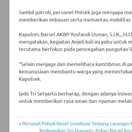
Sambil patroli, personel Polsek juga menyapa mas
memberikan imbauan serta memantau mobilitas t
Kapolres Barsel AKBP Yusfandi Usman, S.I.K., M.I
mengatakan, kegiatan Anjeli kali ini yaitu untu
terutama berfokus pada pencegahan pungutan l
“Selain menjaga dan memelihara kamtibmas di per
kemanusiaan membantu warga yang memerlukan 
Kapolsek.
Ipda Tri Setyarto berharap, dengan adanya inovasi
untuk memberikan rasa aman dan nyaman melalui
Previous
Post
Personel Polsek Dusel Sosialisasi Tentang Larangan 
Post:
Next
Kedepankan Sisi Humanis, Polres Barsel K