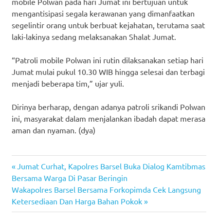
mobile Polwan pada hari Jumat ini bertujuan untuk
mengantisipasi segala kerawanan yang dimanfaatkan
segelintir orang untuk berbuat kejahatan, terutama saat
laki-lakinya sedang melaksanakan Shalat Jumat.
“Patroli mobile Polwan ini rutin dilaksanakan setiap hari
Jumat mulai pukul 10.30 WIB hingga selesai dan terbagi
menjadi beberapa tim,” ujar yuli.
Dirinya berharap, dengan adanya patroli srikandi Polwan
ini, masyarakat dalam menjalankan ibadah dapat merasa
aman dan nyaman. (dya)
Previous
Post
Jumat Curhat, Kapolres Barsel Buka Dialog Kamtibmas
Post:
Bersama Warga Di Pasar Beringin
navigation
Next
Wakapolres Barsel Bersama Forkopimda Cek Langsung
Post:
Ketersediaan Dan Harga Bahan Pokok