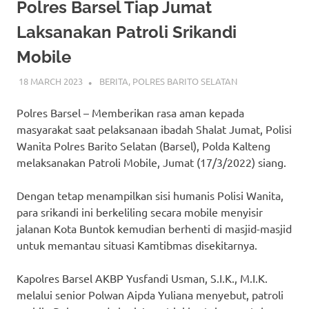
Polres Barsel Tiap Jumat
Laksanakan Patroli Srikandi
Mobile
18 MARCH 2023
ADMIN_POLRESBARSEL
BERITA
,
POLRES BARITO SELATAN
Polres Barsel – Memberikan rasa aman kepada
masyarakat saat pelaksanaan ibadah Shalat Jumat, Polisi
Wanita Polres Barito Selatan (Barsel), Polda Kalteng
melaksanakan Patroli Mobile, Jumat (17/3/2022) siang.
Dengan tetap menampilkan sisi humanis Polisi Wanita,
para srikandi ini berkeliling secara mobile menyisir
jalanan Kota Buntok kemudian berhenti di masjid-masjid
untuk memantau situasi Kamtibmas disekitarnya.
Kapolres Barsel AKBP Yusfandi Usman, S.I.K., M.I.K.
melalui senior Polwan Aipda Yuliana menyebut, patroli