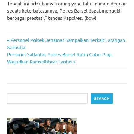
Tengah ini tidak banyak orang yang tahu, namun dengan
segala keterbatasannya, Polres Barsel dapat mengukir
berbagai prestasi,” tandas Kapolres. (bow)
Previous
Post
Personel Polsek Jenamas Sampaikan Terkait Larangan
Post:
Karhutla
navigation
Next
Personel Satlantas Polres Barsel Rutin Gatur Pagi,
Post:
Wujudkan Kamseltibcar Lantas
Search
SEARCH