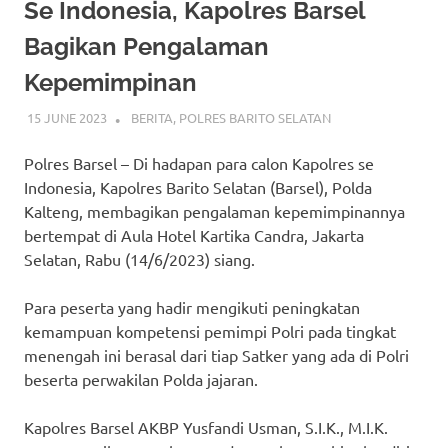
Se Indonesia, Kapolres Barsel
Bagikan Pengalaman
Kepemimpinan
15 JUNE 2023
ADMIN_POLRESBARSEL
BERITA
,
POLRES BARITO SELATAN
Polres Barsel – Di hadapan para calon Kapolres se
Indonesia, Kapolres Barito Selatan (Barsel), Polda
Kalteng, membagikan pengalaman kepemimpinannya
bertempat di Aula Hotel Kartika Candra, Jakarta
Selatan, Rabu (14/6/2023) siang.
Para peserta yang hadir mengikuti peningkatan
kemampuan kompetensi pemimpi Polri pada tingkat
menengah ini berasal dari tiap Satker yang ada di Polri
beserta perwakilan Polda jajaran.
Kapolres Barsel AKBP Yusfandi Usman, S.I.K., M.I.K.