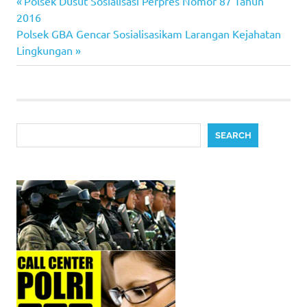
Previous
Post
Polsek Dusut Sosialisasi Perpres Nomor 87 Tahun
Post:
2016
navigation
Next
Polsek GBA Gencar Sosialisasikam Larangan Kejahatan
Post:
Lingkungan
Search
SEARCH