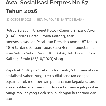
Awai Sosialisasi Perpres No 87
Tahun 2016
23 OCTOBER 2023
ADMIN_POLRESBARSEL
BERITA
,
POLRES BARITO SELATAN
Polres Barsel – Personel Polsek Gunung Bintang Awai
(GBA), Polres Barsel, Polda Kalteng, saat
mensosialisasikan Peraturan Presiden nomor 87 tahun
2016 tentang Satuan Tugas Sapu Bersih Pungutan Liar
atau Satgas Saber Pungli, Kec. GBA, Kab. Barsel, Prov.
Kalteng, Senin (23/10/2023) siang.
Kapolsek GBA Ipda Stefanus Rantealo, S.H. mengatakan,
sosialisasi Saber Pungli terus dilaksanakan dengan
tujuan untuk memberikan pemahaman kepada seluruh
stake holder agar menghindari serta mencegah praktek
pungutan liar yang tidak sesuai dengan ketentuan dan
aturan.