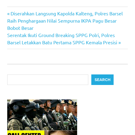
Previous
Post
Diserahkan Langsung Kapolda Kalteng, Polres Barsel
Post:
Raih Penghargaan Nilai Sempurna IKPA Pagu Besar
navigation
Bobot Besar
Next
Serentak Ikuti Ground Breaking SPPG Polri, Polres
Post:
Barsel Letakkan Batu Pertama SPPG Kemala Presisi
Search
SEARCH