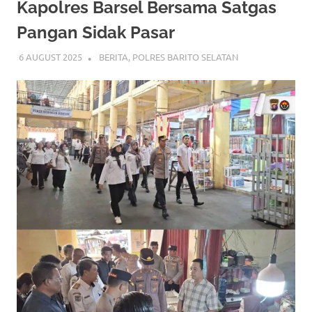
Kapolres Barsel Bersama Satgas
Pangan Sidak Pasar
6 AUGUST 2025
ADMIN_POLRESBARSEL
BERITA
,
POLRES BARITO SELATAN