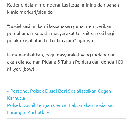
Kalteng dalam memberantas ilegal mining dan bahan
kimia merkuri/sianida.
“Sosialisasi ini kami laksanakan guna memberikan
pemahaman kepada masyarakat terkait sanksi bagi
pelaku kejahatan terhadap alam” ujarnya
Ia menambahkan, bagi masyarakat yang melanggar,
akan diancaman Pidana 5 Tahun Penjara dan denda 100
Milyar. (bow)
Previous
Post
Personel Polsek Dusel Beri Sosialisasikan Cegah
Post:
Karhutla
navigation
Next
Polsek Dushil Tengah Gencar Laksanakan Sosialisasi
Post:
Larangan Karhutla