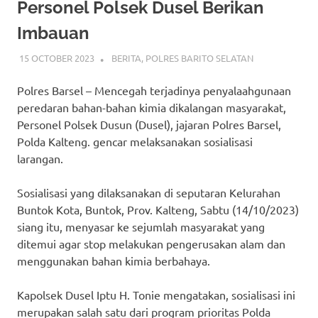
Personel Polsek Dusel Berikan
Imbauan
15 OCTOBER 2023
ADMIN_POLRESBARSEL
BERITA
,
POLRES BARITO SELATAN
Polres Barsel – Mencegah terjadinya penyalaahgunaan
peredaran bahan-bahan kimia dikalangan masyarakat,
Personel Polsek Dusun (Dusel), jajaran Polres Barsel,
Polda Kalteng. gencar melaksanakan sosialisasi
larangan.
Sosialisasi yang dilaksanakan di seputaran Kelurahan
Buntok Kota, Buntok, Prov. Kalteng, Sabtu (14/10/2023)
siang itu, menyasar ke sejumlah masyarakat yang
ditemui agar stop melakukan pengerusakan alam dan
menggunakan bahan kimia berbahaya.
Kapolsek Dusel Iptu H. Tonie mengatakan, sosialisasi ini
merupakan salah satu dari program prioritas Polda